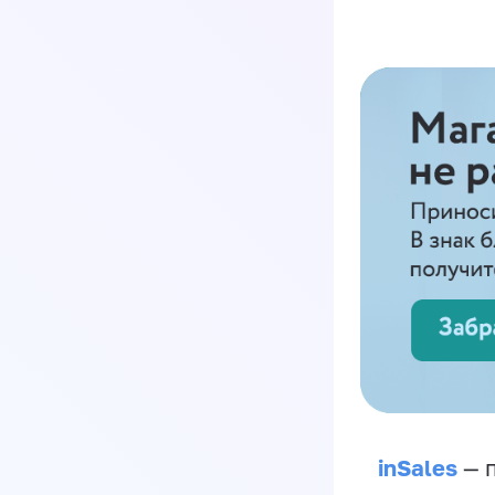
inSales
— п