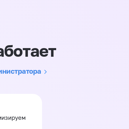
аботает
министратора
имизируем