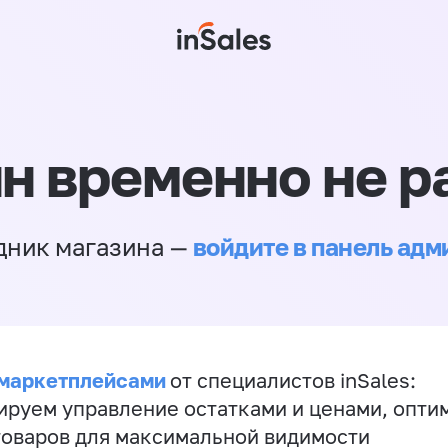
н временно не р
войдите в панель ад
дник магазина —
 маркетплейсами
от специалистов inSales:
ируем управление остатками и ценами, опт
товаров для максимальной видимости