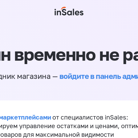
н временно не р
войдите в панель ад
дник магазина —
 маркетплейсами
от специалистов inSales:
ируем управление остатками и ценами, опт
товаров для максимальной видимости