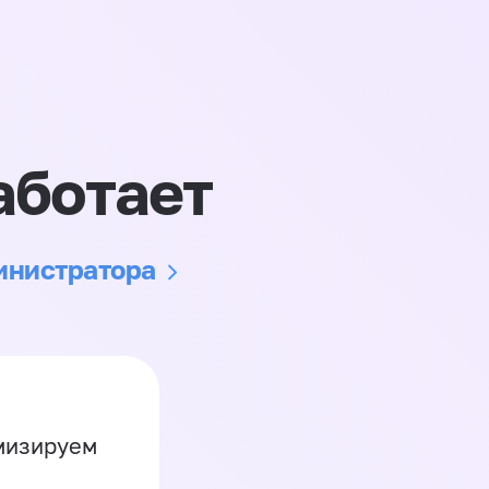
аботает
министратора
имизируем