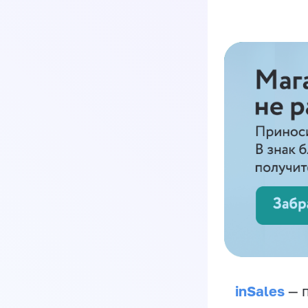
inSales
— п