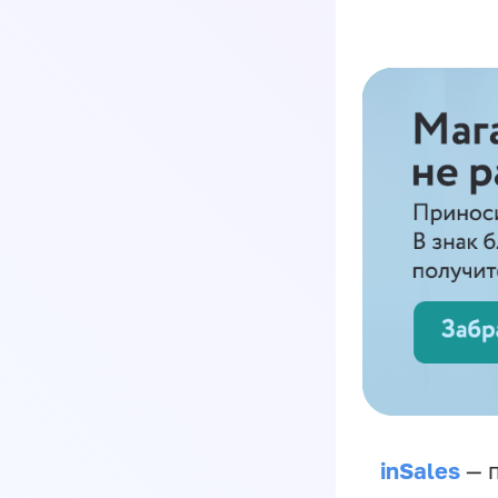
inSales
— п