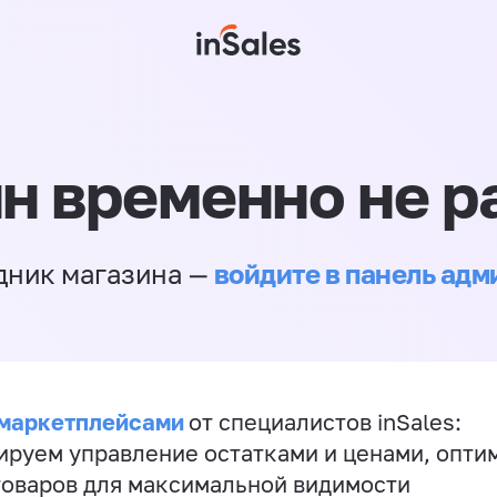
н временно не р
войдите в панель ад
дник магазина —
 маркетплейсами
от специалистов inSales:
ируем управление остатками и ценами, опт
товаров для максимальной видимости