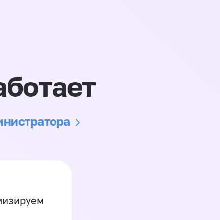
аботает
министратора
имизируем