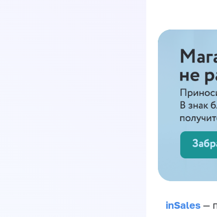
inSales
— п