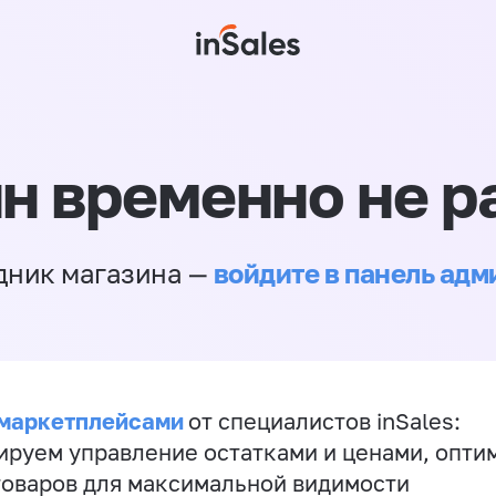
н временно не р
войдите в панель ад
дник магазина —
 маркетплейсами
от специалистов inSales:
ируем управление остатками и ценами, опт
товаров для максимальной видимости