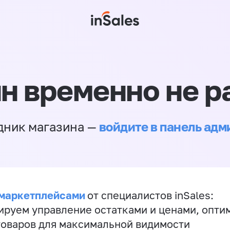
н временно не р
войдите в панель ад
дник магазина —
 маркетплейсами
от специалистов inSales:
ируем управление остатками и ценами, опт
товаров для максимальной видимости