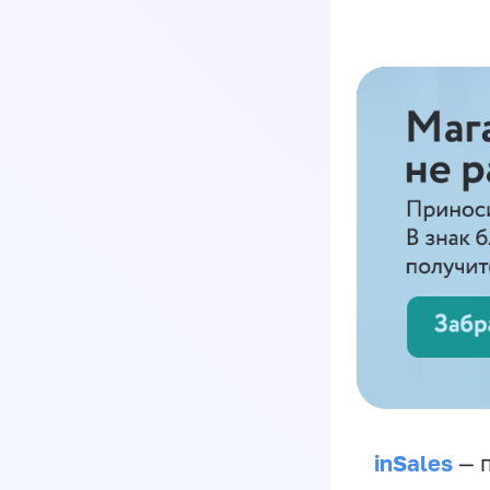
inSales
— п