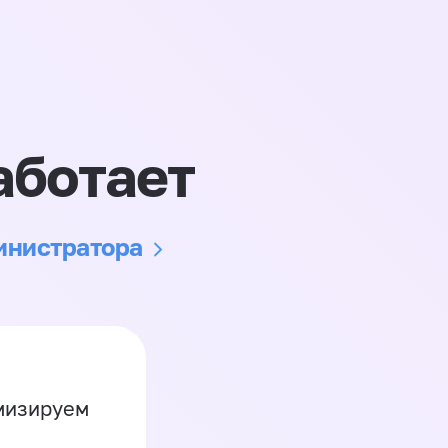
аботает
министратора
имизируем