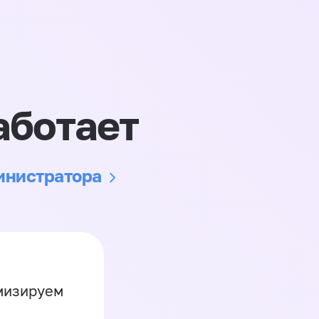
аботает
министратора
имизируем