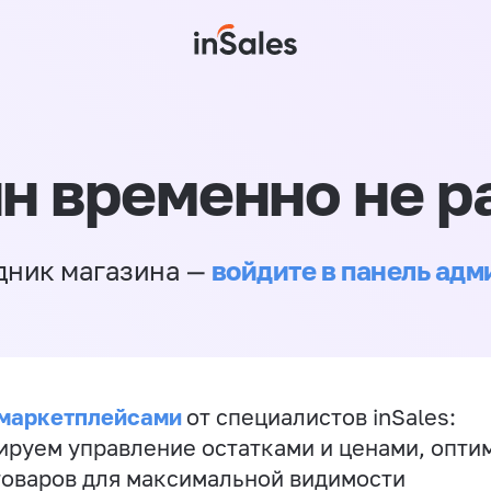
н временно не р
войдите в панель ад
дник магазина —
 маркетплейсами
от специалистов inSales:
ируем управление остатками и ценами, опт
товаров для максимальной видимости