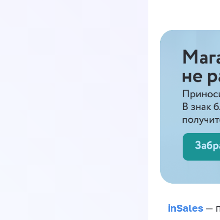
inSales
— п