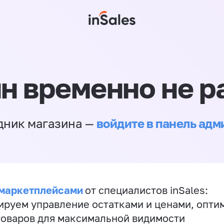
н временно не р
войдите в панель ад
дник магазина —
 маркетплейсами
от специалистов inSales:
ируем управление остатками и ценами, опт
товаров для максимальной видимости