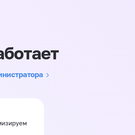
аботает
министратора
имизируем