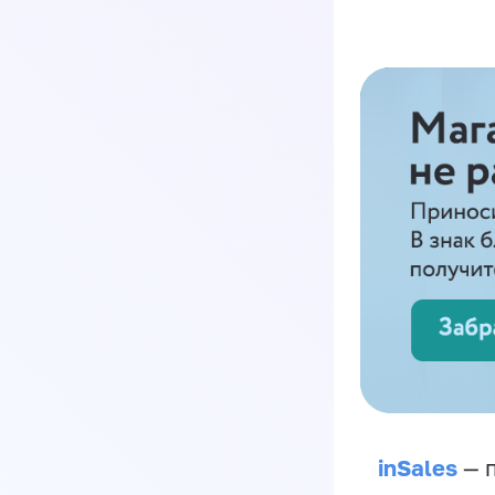
inSales
— п