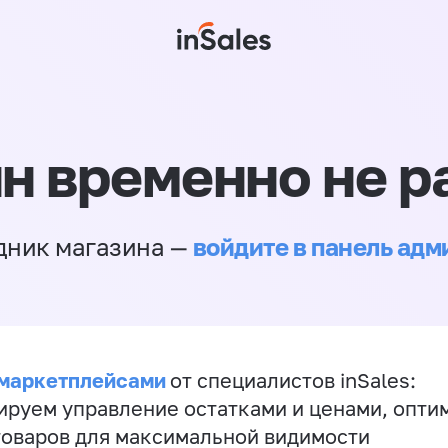
н временно не р
войдите в панель ад
дник магазина —
 маркетплейсами
от специалистов inSales:
ируем управление остатками и ценами, опт
товаров для максимальной видимости