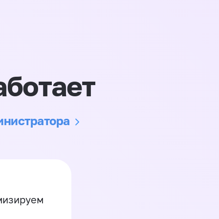
аботает
министратора
имизируем