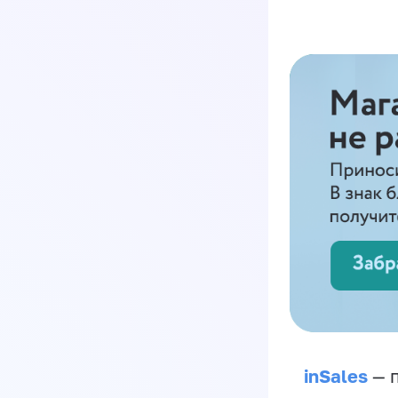
inSales
— п