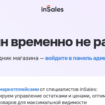
н временно не р
войдите в панель ад
дник магазина —
 маркетплейсами
от специалистов inSales:
ируем управление остатками и ценами, опт
товаров для максимальной видимости