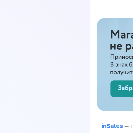
inSales
— п