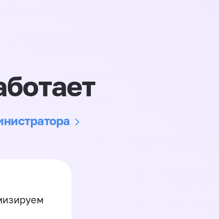
аботает
министратора
имизируем