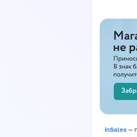
inSales
— п