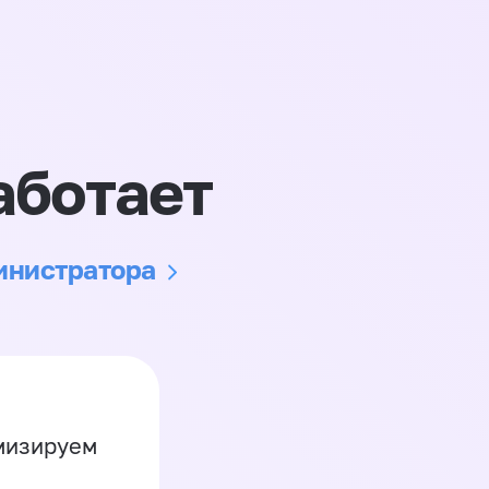
аботает
министратора
имизируем