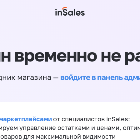
н временно не р
войдите в панель ад
дник магазина —
 маркетплейсами
от специалистов inSales:
ируем управление остатками и ценами, опт
товаров для максимальной видимости