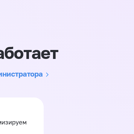
аботает
министратора
имизируем