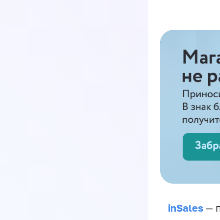
inSales
— п