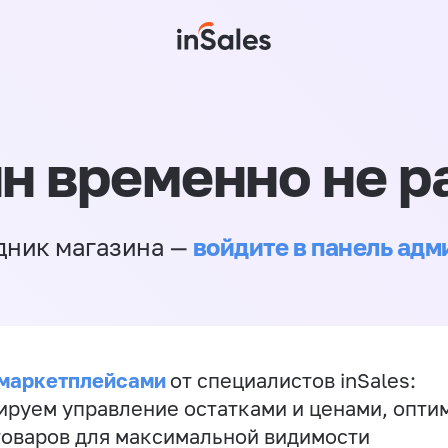
н временно не р
войдите в панель ад
дник магазина —
 маркетплейсами
от специалистов inSales:
ируем управление остатками и ценами, опт
товаров для максимальной видимости