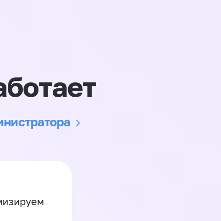
аботает
министратора
имизируем