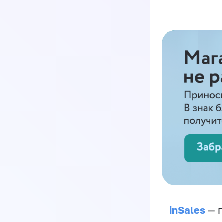
inSales
— п