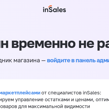
н временно не р
войдите в панель ад
дник магазина —
 маркетплейсами
от специалистов inSales:
ируем управление остатками и ценами, опт
товаров для максимальной видимости