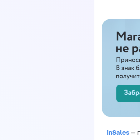
inSales
— п