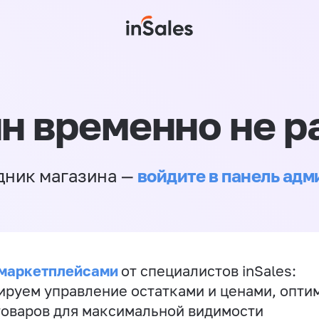
н временно не р
войдите в панель ад
дник магазина —
 маркетплейсами
от специалистов inSales:
ируем управление остатками и ценами, опт
товаров для максимальной видимости