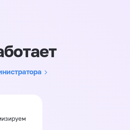
аботает
министратора
имизируем