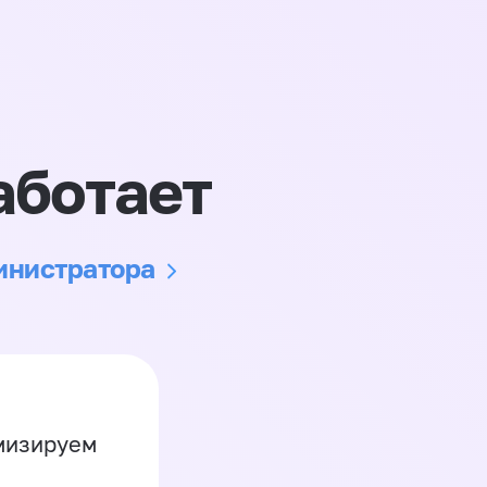
аботает
министратора
имизируем