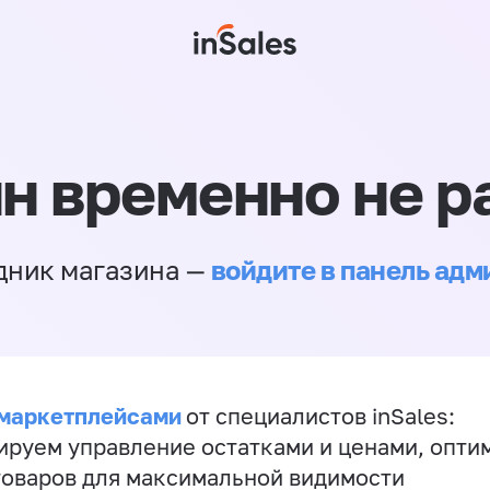
н временно не р
войдите в панель ад
дник магазина —
 маркетплейсами
от специалистов inSales:
ируем управление остатками и ценами, опт
товаров для максимальной видимости