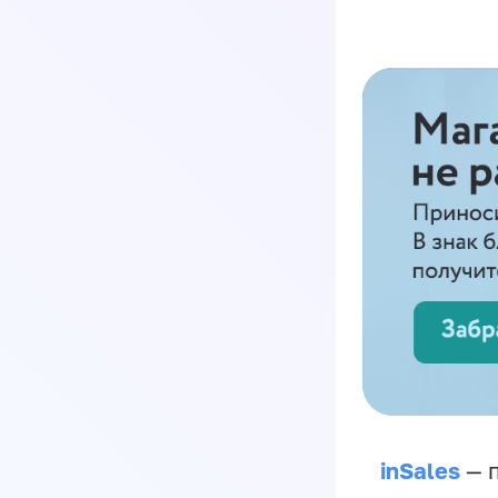
inSales
— п