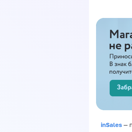
inSales
— п