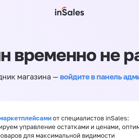
н временно не р
войдите в панель ад
дник магазина —
 маркетплейсами
от специалистов inSales:
ируем управление остатками и ценами, опт
товаров для максимальной видимости