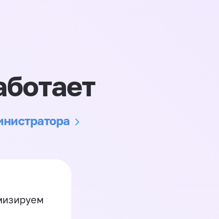
аботает
министратора
имизируем