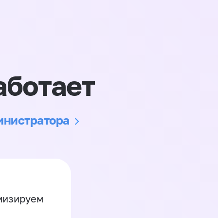
аботает
министратора
имизируем