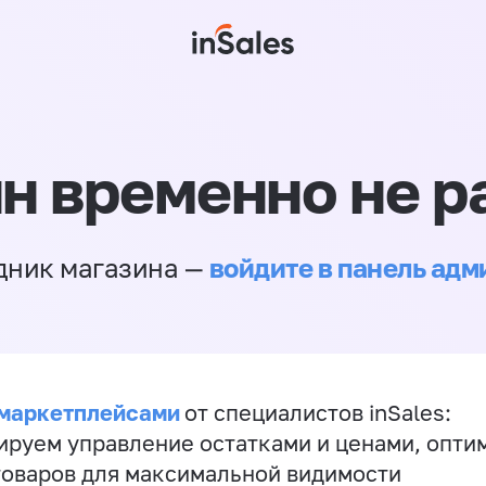
н временно не р
войдите в панель ад
дник магазина —
 маркетплейсами
от специалистов inSales:
ируем управление остатками и ценами, опт
товаров для максимальной видимости