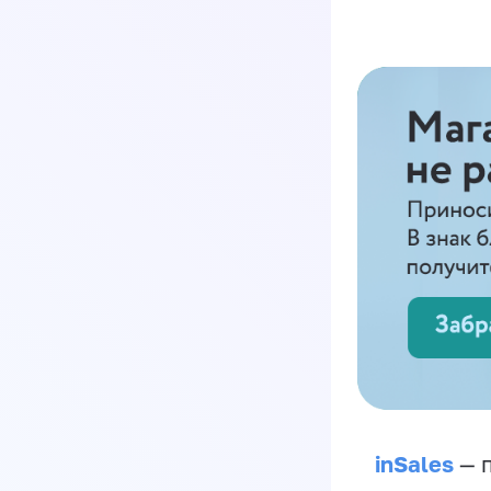
inSales
— п