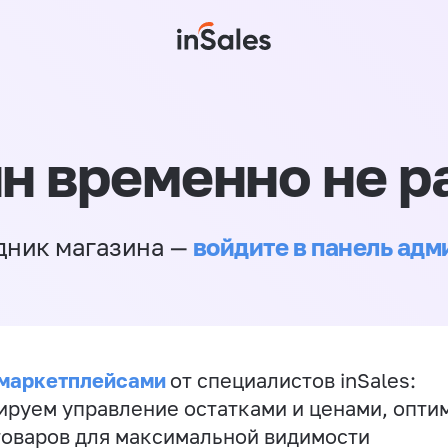
н временно не р
войдите в панель ад
дник магазина —
 маркетплейсами
от специалистов inSales:
ируем управление остатками и ценами, опт
товаров для максимальной видимости