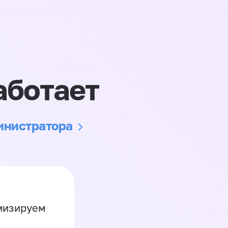
аботает
министратора
имизируем