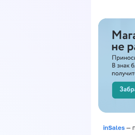
inSales
— п