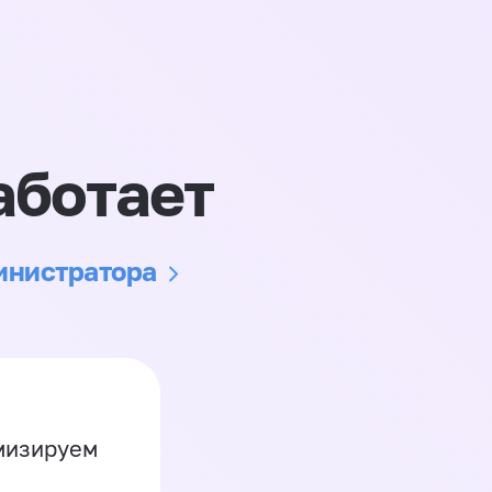
аботает
министратора
имизируем