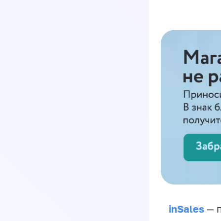
inSales
— п