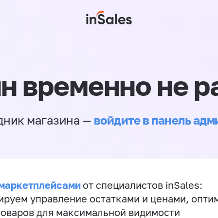
н временно не р
войдите в панель ад
дник магазина —
 маркетплейсами
от специалистов inSales:
ируем управление остатками и ценами, опт
товаров для максимальной видимости