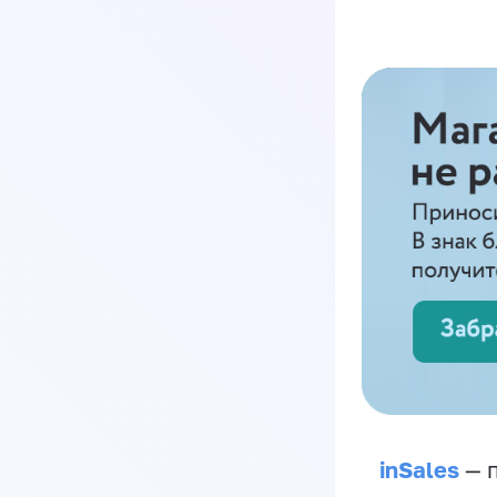
inSales
— п