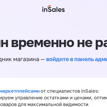
н временно не р
войдите в панель ад
дник магазина —
 маркетплейсами
от специалистов inSales:
ируем управление остатками и ценами, опт
товаров для максимальной видимости