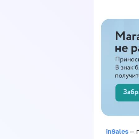
inSales
— п