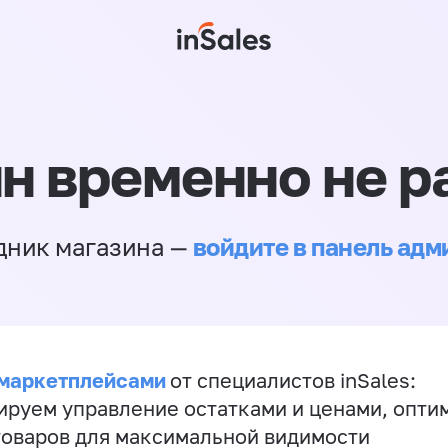
н временно не р
войдите в панель ад
дник магазина —
 маркетплейсами
от специалистов inSales:
ируем управление остатками и ценами, опт
товаров для максимальной видимости