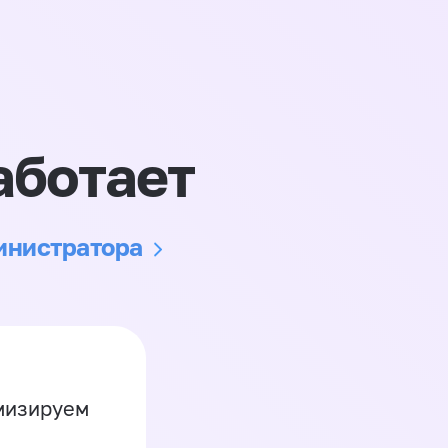
аботает
министратора
имизируем