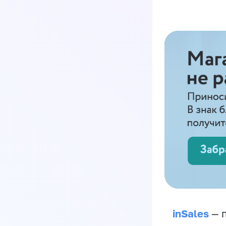
inSales
— п