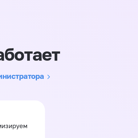
аботает
министратора
имизируем