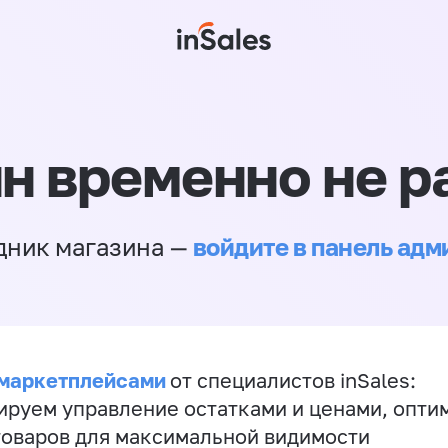
н временно не р
войдите в панель ад
дник магазина —
 маркетплейсами
от специалистов inSales:
ируем управление остатками и ценами, опт
товаров для максимальной видимости