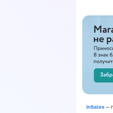
inSales
— п