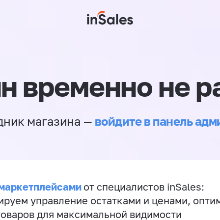
н временно не р
войдите в панель ад
дник магазина —
 маркетплейсами
от специалистов inSales:
ируем управление остатками и ценами, опт
товаров для максимальной видимости