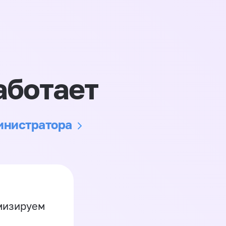
аботает
министратора
имизируем