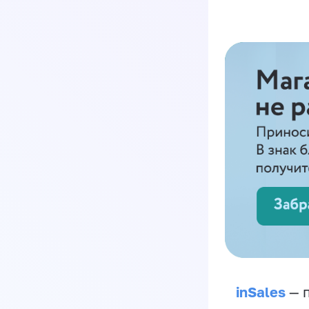
inSales
— п