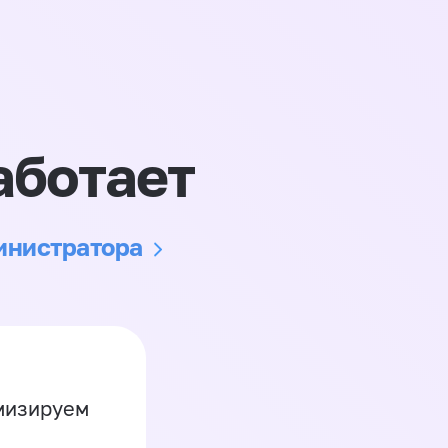
аботает
министратора
имизируем