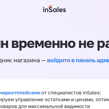
н временно не р
войдите в панель ад
дник магазина —
 маркетплейсами
от специалистов inSales:
ируем управление остатками и ценами, опт
товаров для максимальной видимости