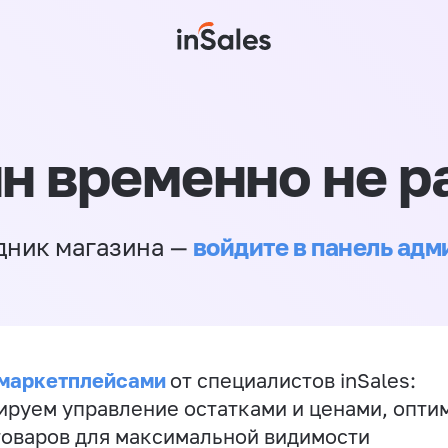
н временно не р
войдите в панель ад
дник магазина —
 маркетплейсами
от специалистов inSales:
ируем управление остатками и ценами, опт
товаров для максимальной видимости