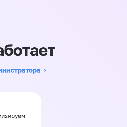
аботает
министратора
имизируем