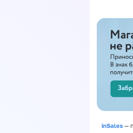
inSales
— п